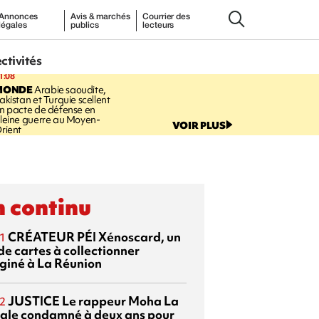
Annonces
Avis & marchés
Courrier des
légales
publics
lecteurs
ectivités
1:08
MONDE
Arabie saoudite,
akistan et Turquie scellent
n pacte de défense en
leine guerre au Moyen-
VOIR PLUS
rient
 continu
CRÉATEUR PÉI
Xénoscard, un
1
de cartes à collectionner
giné à La Réunion
JUSTICE
Le rappeur Moha La
2
ale condamné à deux ans pour