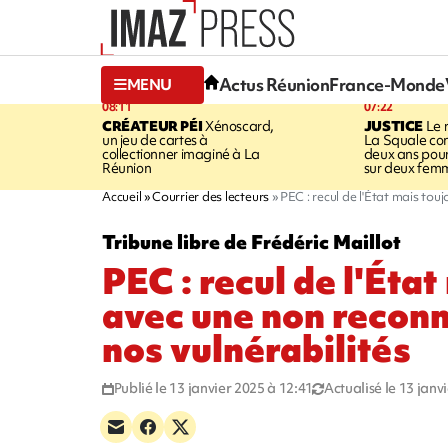
Actus Réunion
France-Monde
MENU
08:11
07:22
CRÉATEUR PÉI
Xénoscard,
JUSTICE
Le 
un jeu de cartes à
La Squale c
collectionner imaginé à La
deux ans pour
Réunion
sur deux fem
Accueil
Courrier des lecteurs
PEC : recul de l'État mais tou
Tribune libre de Frédéric Maillot
PEC : recul de l'Éta
avec une non recon
nos vulnérabilités
Publié le 13 janvier 2025 à 12:41
Actualisé le 13 janv