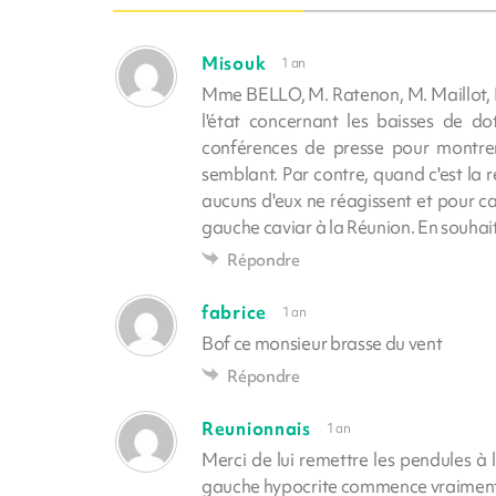
Misouk
1 an
Mme BELLO, M. Ratenon, M. Maillot, M.
l'état concernant les baisses de d
conférences de presse pour montrer 
semblant. Par contre, quand c'est la 
aucuns d'eux ne réagissent et pour c
gauche caviar à la Réunion. En souhaita
Répondre
fabrice
1 an
Bof ce monsieur brasse du vent
Répondre
Reunionnais
1 an
Merci de lui remettre les pendules à 
gauche hypocrite commence vraiment à 