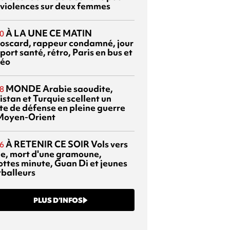
 violences sur deux femmes
À LA UNE CE MATIN
0
oscard, rappeur condamné, jour
port santé, rétro, Paris en bus et
éo
MONDE
Arabie saoudite,
8
istan et Turquie scellent un
te de défense en pleine guerre
Moyen-Orient
À RETENIR CE SOIR
Vols vers
6
sie, mort d'une gramoune,
ottes minute, Guan Di et jeunes
tballeurs
PLUS D’INFOS