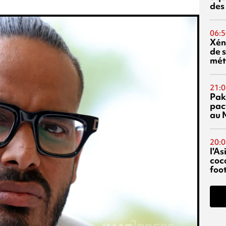
des
06:5
Xén
de s
mét
21:0
Pak
pac
au 
20:0
l'A
coc
foo