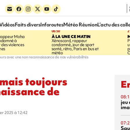
Vidéos
Faits divers
Inforoutes
Météo Réunion
L’actu des coll
06:50
2
rappeur Moha
À LA UNE CE MATIN
ondamné à
Xénoscard, rappeur
P
 des violences
condamné, jour de sport
u
mes
santé, rétro, Paris en bus et
p
météo
O
jours avec une non reconnaissance de nos vulnérabilités
t mais toujours
En
naissance de
08:1
jeu 
ima
ier 2025 à 12:42
07:2
Squ