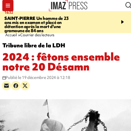
16:32
21:08
SAINT-PIERRE
Un homme de 23
MONDE
Arabie saoudit
ans mis en examen et placé en
et Turquie scellent un p
détention après la mort d'une
défense en pleine guerr
gramoune de 84 ans
Orient
Accueil
Courrier des lecteurs
Tribune libre de la LDH
2024 : fêtons ensemble
notre 20 Désamn
Publié le 19 décembre 2024 à 12:18