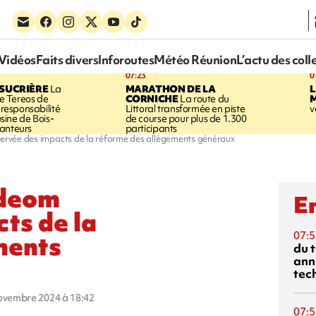
Vidéos
Faits divers
Inforoutes
Météo Réunion
L’actu des coll
07:23
0
SUCRIÈRE
La
MARATHON DE LA
 Tereos de
CORNICHE
La route du
a responsabilité
Littoral transformée en piste
v
'usine de Bois-
de course pour plus de 1.300
anteurs
participants
ervée des impacts de la réforme des allègements généraux
odeom
En
ts de la
07:5
ments
du 
ann
tec
novembre 2024 à 18:42
07:5