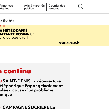
Annonces
Avis & marchés
Courrier des
légales
publics
lecteurs
ectivités
7:00
LA MÉTÉO DAPRÉ
MATANTE ROSINA
Un
endredi sous le vent
VOIR PLUS
 continu
SAINT-DENIS
La réouverture
8
téléphérique Papang finalement
ulée à cause d'un problème
hnique
CAMPAGNE SUCRIÈRE
La
4