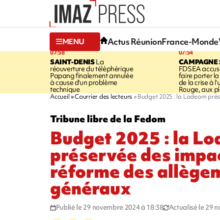
Actus Réunion
France-Monde
MENU
07:58
07:54
SAINT-DENIS
La
CAMPAGNE 
réouverture du téléphérique
FDSEA accuse
Papang finalement annulée
faire porter l
à cause d'un problème
de la crise à l
technique
Rouge, aux pl
Accueil
Courrier des lecteurs
Budget 2025 : la Lodeom prés
Tribune libre de la Fedom
Budget 2025 : la L
préservée des impac
réforme des allège
généraux
Publié le 29 novembre 2024 à 18:38
Actualisé le 29 