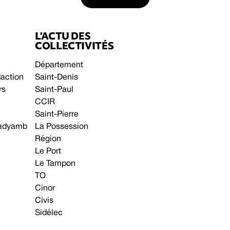
L’ACTU DES
COLLECTIVITÉS
Département
daction
Saint-Denis
rs
Saint-Paul
CCIR
Saint-Pierre
 gadyamb
La Possession
Région
Le Port
Le Tampon
TO
Cinor
Civis
Sidélec