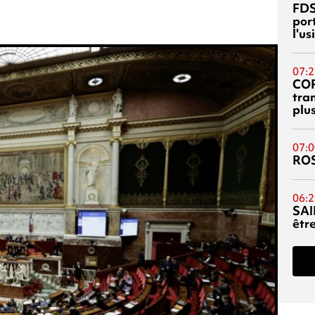
FDS
port
l'u
07:2
CO
tra
plu
07:0
RO
06:2
SAI
êtr