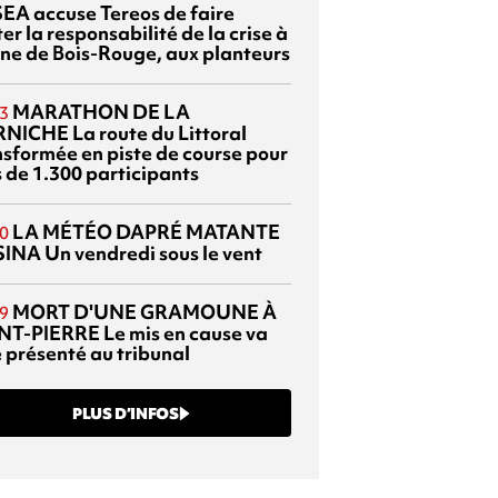
EA accuse Tereos de faire
er la responsabilité de la crise à
sine de Bois-Rouge, aux planteurs
MARATHON DE LA
3
RNICHE
La route du Littoral
nsformée en piste de course pour
s de 1.300 participants
LA MÉTÉO DAPRÉ MATANTE
0
SINA
Un vendredi sous le vent
MORT D'UNE GRAMOUNE À
9
NT-PIERRE
Le mis en cause va
e présenté au tribunal
PLUS D’INFOS