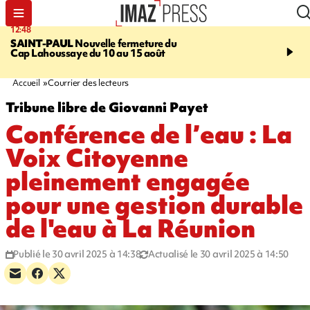
12:48
14:23
SAINT-PAUL
Nouvelle fermeture du
AFRIQUE DU SUD
Aprè
Cap Lahoussaye du 10 au 15 août
massif de migrants, la p
main-d'œuvre dans la na
ciel
Accueil
Courrier des lecteurs
Tribune libre de Giovanni Payet
Conférence de l’eau : La
Voix Citoyenne
pleinement engagée
pour une gestion durable
de l'eau à La Réunion
Publié le 30 avril 2025 à 14:38
Actualisé le 30 avril 2025 à 14:50