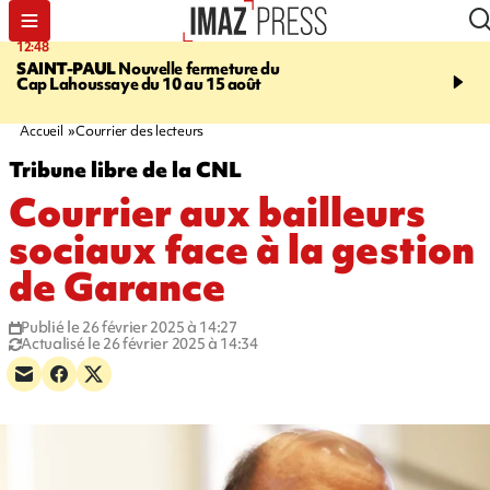
12:48
14:23
SAINT-PAUL
Nouvelle fermeture du
AFRIQUE DU SUD
Aprè
Cap Lahoussaye du 10 au 15 août
massif de migrants, la p
main-d'œuvre dans la na
ciel
Accueil
Courrier des lecteurs
Tribune libre de la CNL
Courrier aux bailleurs
sociaux face à la gestion
de Garance
Publié le 26 février 2025 à 14:27
Actualisé le 26 février 2025 à 14:34