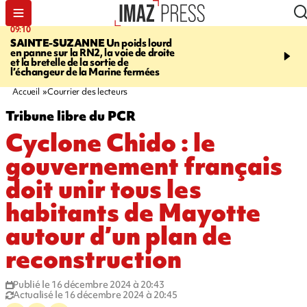
09:10
11:22
SAINTE-SUZANNE
Un poids lourd
OPÉRATIONS DE
en panne sur la RN2, la voie de droite
DÉSTABILISATION
A h
et la bretelle de la sortie de
la présidentielle, les ing
l’échangeur de la Marine fermées
russes se multiplient
Accueil
Courrier des lecteurs
Tribune libre du PCR
Cyclone Chido : le
gouvernement français
doit unir tous les
habitants de Mayotte
autour d’un plan de
reconstruction
Publié le 16 décembre 2024 à 20:43
Actualisé le 16 décembre 2024 à 20:45