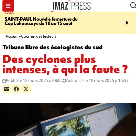
12:48
14:23
SAINT-PAUL
Nouvelle fermeture du
AFRIQUE DU SUD
Aprè
Cap Lahoussaye du 10 au 15 août
massif de migrants, la p
main-d'œuvre dans la na
ciel
Accueil
Courrier des lecteurs
Tribune libre des écologistes du sud
Des cyclones plus
intenses, à qui la faute ?
Publié le 18 mars 2025 à 08:02
Actualisé le 18 mars 2025 à 13:57