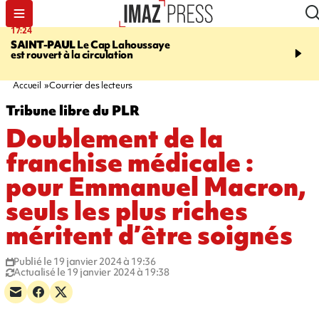
17:24
19:49
SAINT-PAUL
Le Cap Lahoussaye
PORTÉ DISPARU
Après
est rouvert à la circulation
Quentin Dumontier, sa f
une cagnotte pour rapat
corps en Hexagone
Accueil
Courrier des lecteurs
Tribune libre du PLR
Doublement de la
franchise médicale :
pour Emmanuel Macron,
seuls les plus riches
méritent d’être soignés
Publié le 19 janvier 2024 à 19:36
Actualisé le 19 janvier 2024 à 19:38