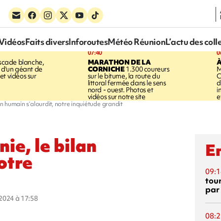
Vidéos
Faits divers
Inforoutes
Météo Réunion
L’actu des coll
07:40
0
cade blanche,
MARATHON DE LA
À
e d'un géant de
CORNICHE
1.300 coureurs
M
et vidéos sur
sur le bitume, la route du
C
littoral fermée dans le sens
d
nord - ouest. Photos et
i
vidéos sur notre site
e
n humain s’alourdit, notre inquiétude grandit
ie, le bilan
En
otre
09:1
tou
par
t 2024 à 17:58
08:2