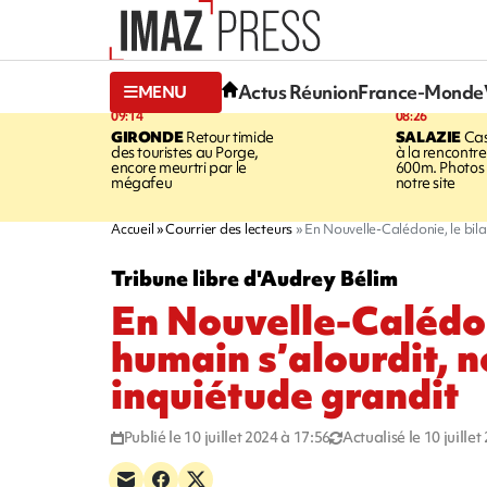
Actus Réunion
France-Monde
MENU
09:14
08:26
GIRONDE
Retour timide
SALAZIE
Cas
des touristes au Porge,
à la rencontr
encore meurtri par le
600m. Photos 
mégafeu
notre site
Accueil
Courrier des lecteurs
En Nouvelle-Calédonie, le bila
Tribune libre d'Audrey Bélim
En Nouvelle-Calédon
humain s’alourdit, n
inquiétude grandit
Publié le 10 juillet 2024 à 17:56
Actualisé le 10 juille