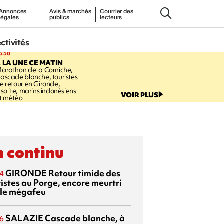
Annonces
Avis & marchés
Courrier des
légales
publics
lecteurs
ectivités
6:58
 LA UNE CE MATIN
arathon de la Corniche,
ascade blanche, touristes
e retour en Gironde,
nsolite, marins indonésiens
VOIR PLUS
t météo
 continu
GIRONDE
Retour timide des
4
ristes au Porge, encore meurtri
 le mégafeu
SALAZIE
Cascade blanche, à
6