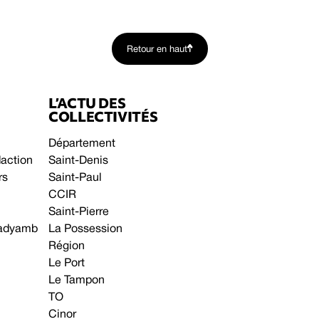
Retour en haut
L’ACTU DES
COLLECTIVITÉS
Département
daction
Saint-Denis
rs
Saint-Paul
CCIR
Saint-Pierre
 gadyamb
La Possession
Région
Le Port
Le Tampon
TO
Cinor