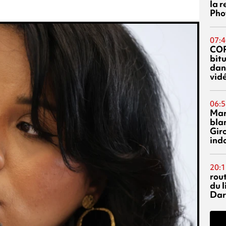
la 
Phot
07:4
CO
bitu
dans
vidé
06:5
Mar
blan
Giro
ind
20:1
rout
du l
Dar