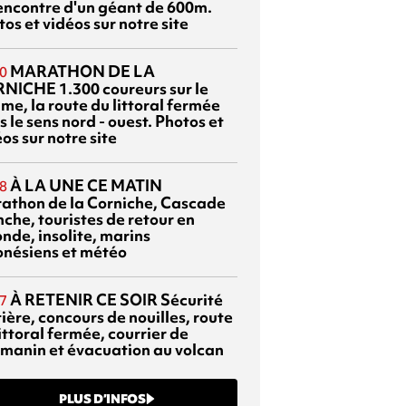
rencontre d'un géant de 600m.
os et vidéos sur notre site
MARATHON DE LA
0
RNICHE
1.300 coureurs sur le
me, la route du littoral fermée
 le sens nord - ouest. Photos et
os sur notre site
À LA UNE CE MATIN
8
athon de la Corniche, Cascade
che, touristes de retour en
nde, insolite, marins
onésiens et météo
À RETENIR CE SOIR
Sécurité
7
ière, concours de nouilles, route
ittoral fermée, courrier de
manin et évacuation au volcan
PLUS D’INFOS