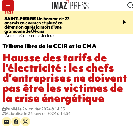
16:32
21:08
SAINT-PIERRE
Un homme de 23
MONDE
Arabie saoudit
ans mis en examen et placé en
et Turquie scellent un p
détention après la mort d'une
défense en pleine guerr
gramoune de 84 ans
Orient
Accueil
Courrier des lecteurs
Tribune libre de la CCIR et la CMA
Hausse des tarifs de
l'électricité : les chefs
d’entreprises ne doivent
pas être les victimes de
la crise énergétique
Publié le 26 janvier 2024 à 14:53
Actualisé le 26 janvier 2024 à 14:54