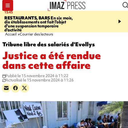
15:45
17:17
RESTAURANTS, BARS
En six mois,
"LE DERNIER REFUG
dix établissements ont fait l'objet
Angeles, un homme vit 
d'une suspension temporaire
panneau publicitaire po
d'activité
promouvoir un film Netf
Accueil
Courrier des lecteurs
Tribune libre des salariés d'Evollys
Justice a été rendue
dans cette affaire
Publié le 15 novembre 2024 à 11:22
Actualisé le 15 novembre 2024 à 11:26