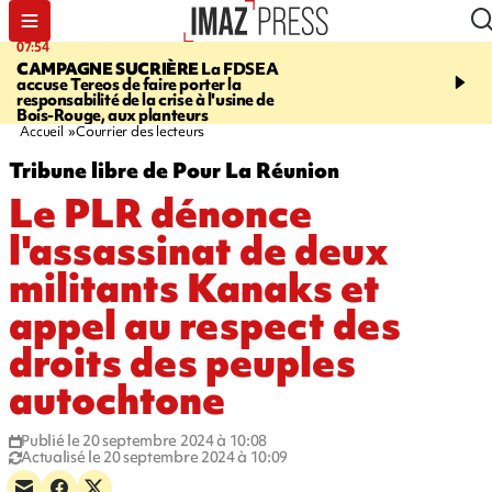
07:54
09:38
CAMPAGNE SUCRIÈRE
La FDSEA
RISQUE DE LISTÉRIO
accuse Tereos de faire porter la
d'un lot de sauté de mine
responsabilité de la crise à l'usine de
vendu chez E.Leclerc de
Bois-Rouge, aux planteurs
Marie
Accueil
Courrier des lecteurs
Tribune libre de Pour La Réunion
Le PLR dénonce
l'assassinat de deux
militants Kanaks et
appel au respect des
droits des peuples
autochtone
Publié le 20 septembre 2024 à 10:08
Actualisé le 20 septembre 2024 à 10:09