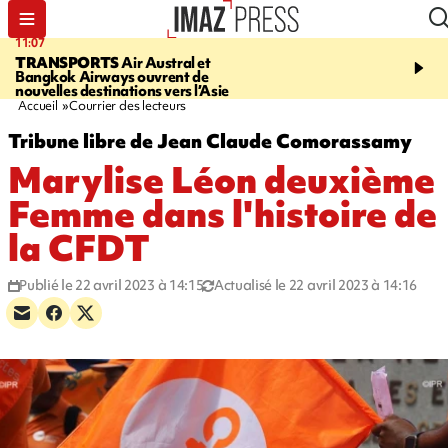
11:07
11:48
TRANSPORTS
Air Austral et
LE TAMPON
Prudence, 
Bangkok Airways ouvrent de
l'eau est dégradée à la P
nouvelles destinations vers l’Asie
cafres
Accueil
Courrier des lecteurs
Tribune libre de Jean Claude Comorassamy
Marylise Léon deuxième
Femme dans l'histoire de
la CFDT
Publié le 22 avril 2023 à 14:15
Actualisé le 22 avril 2023 à 14:16