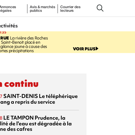
Annonces
Avis & marchés
Courrier des
légales
publics
lecteurs
ectivités
1:35
CRUE
La rivière des Roches
 Saint-Benoit placé en
igilance jaune à cause des
VOIR PLUS
ortes précipitations
 continu
SAINT-DENIS
Le téléphérique
7
ang a repris du service
LE TAMPON
Prudence, la
8
ité de l'eau est dégradée à la
ine des cafres