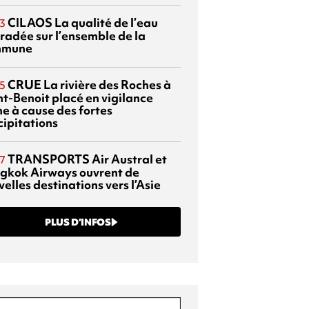
CILAOS
La qualité de l’eau
3
radée sur l’ensemble de la
mmune
CRUE
La rivière des Roches à
5
nt-Benoit placé en vigilance
ne à cause des fortes
cipitations
TRANSPORTS
Air Austral et
7
gkok Airways ouvrent de
elles destinations vers l’Asie
PLUS D’INFOS