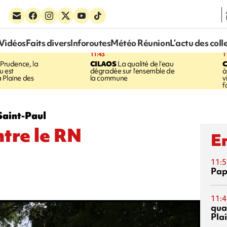
Vidéos
Faits divers
Inforoutes
Météo Réunion
L’actu des coll
11:43
1
Prudence, la
CILAOS
La qualité de l’eau
u est
dégradée sur l’ensemble de
à
 Plaine des
la commune
v
f
Saint-Paul
tre le RN
En
11:5
Pap
11:4
qual
Pla