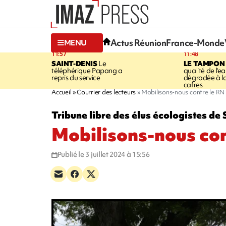
Actus Réunion
France-Monde
MENU
11:57
11:48
SAINT-DENIS
Le
LE TAMPON
téléphérique Papang a
qualité de l'ea
repris du service
dégradée à la
cafres
Accueil
Courrier des lecteurs
Mobilisons-nous contre le RN
Tribune libre des élus écologistes de 
Mobilisons-nous con
Publié le 3 juillet 2024 à 15:56