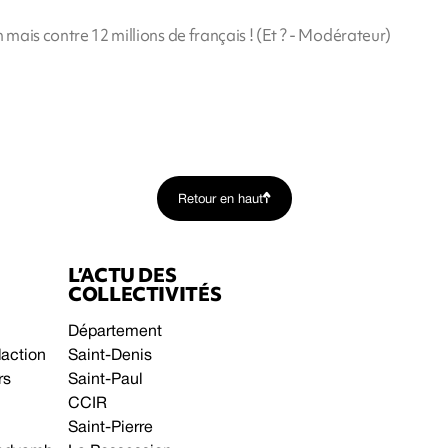
 mais contre 12 millions de français ! (Et ? - Modérateur)
Retour en haut
L’ACTU DES
COLLECTIVITÉS
Département
daction
Saint-Denis
rs
Saint-Paul
CCIR
Saint-Pierre