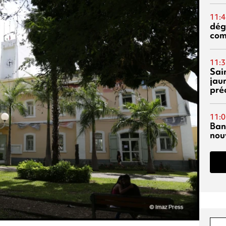
11:4
dég
co
11:3
Sai
jau
pré
11:0
Ban
nouv