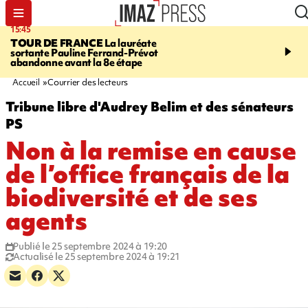
15:45
20:17
TOUR DE FRANCE
La lauréate
À RETENIR CE SOIR
Sé
sortante Pauline Ferrand-Prévot
routière, concours de nou
abandonne avant la 8e étape
du littoral fermée, courr
Darmanin et évacuation
Accueil
Courrier des lecteurs
Tribune libre d'Audrey Belim et des sénateurs
PS
Non à la remise en cause
de l’office français de la
biodiversité et de ses
agents
Publié le 25 septembre 2024 à 19:20
Actualisé le 25 septembre 2024 à 19:21