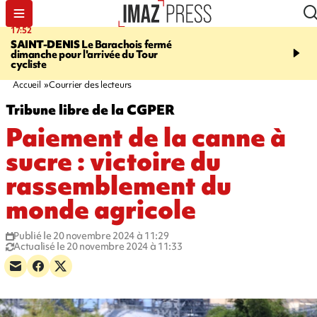
17:52
20:35
SAINT-DENIS
Le Barachois fermé
USINE DE BOIS-ROU
dimanche pour l'arrivée du Tour
assure que le ralentisse
cycliste
campagne est lié à la fai
des cannes
Accueil
Courrier des lecteurs
Tribune libre de la CGPER
Paiement de la canne à
sucre : victoire du
rassemblement du
monde agricole
Publié le 20 novembre 2024 à 11:29
Actualisé le 20 novembre 2024 à 11:33