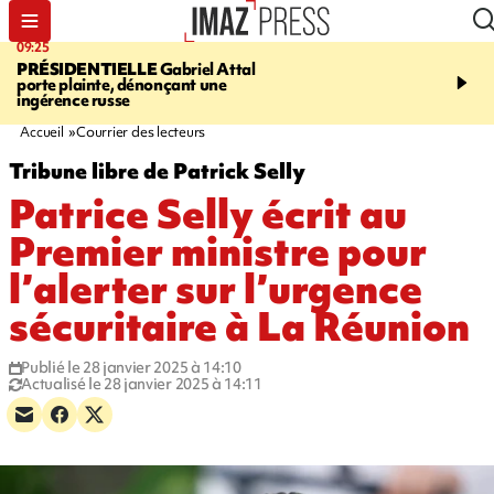
09:25
11:43
PRÉSIDENTIELLE
Gabriel Attal
INFOROUTE
À Saint-D
porte plainte, dénonçant une
accident après le virage 
ingérence russe
Jamaïque provoque 9 
d'embouteillages
Accueil
Courrier des lecteurs
Tribune libre de Patrick Selly
Patrice Selly écrit au
Premier ministre pour
l’alerter sur l’urgence
sécuritaire à La Réunion
Publié le 28 janvier 2025 à 14:10
Actualisé le 28 janvier 2025 à 14:11