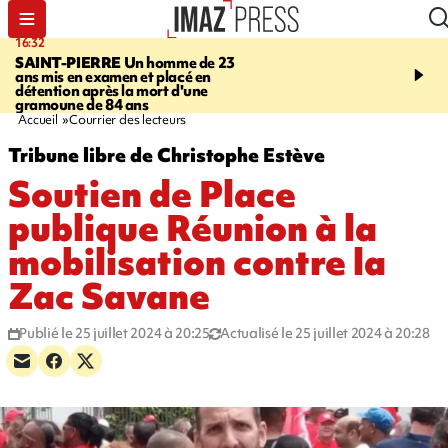
16:32
21:08
SAINT-PIERRE
Un homme de 23
MONDE
Arabie saoudit
ans mis en examen et placé en
et Turquie scellent un p
détention après la mort d'une
défense en pleine guerr
gramoune de 84 ans
Orient
Accueil
Courrier des lecteurs
Tribune libre de Christophe Estève
Soutien de Place
publique Réunion à la
mobilisation contre la
Zac Savane
Publié le 25 juillet 2024 à 20:25
Actualisé le 25 juillet 2024 à 20:28