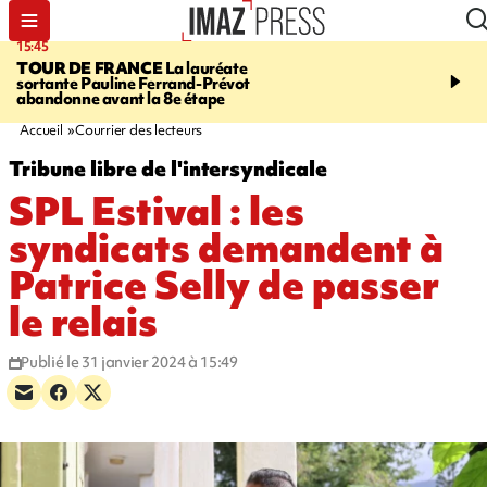
15:45
20:17
TOUR DE FRANCE
La lauréate
À RETENIR CE SOIR
Sé
sortante Pauline Ferrand-Prévot
routière, concours de nou
abandonne avant la 8e étape
du littoral fermée, courr
Darmanin et évacuation
Accueil
Courrier des lecteurs
Tribune libre de l'intersyndicale
SPL Estival : les
syndicats demandent à
Patrice Selly de passer
le relais
Publié le 31 janvier 2024 à 15:49