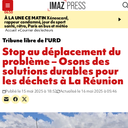
06:50
08:53
À LA UNE CE MATIN
Xénoscard,
SAINT-PAUL
Jour de S
rappeur condamné, jour de sport
2026 - bouger, s’informe
santé, rétro, Paris en bus et météo
soin de sa santé
Accueil
Courrier des lecteurs
Tribune libre de l'URD
Stop au déplacement du
problème – Osons des
solutions durables pour
les déchets à La Réunion
Publié le 15 mai 2025 à 18:52
Actualisé le 16 mai 2025 à 05:46