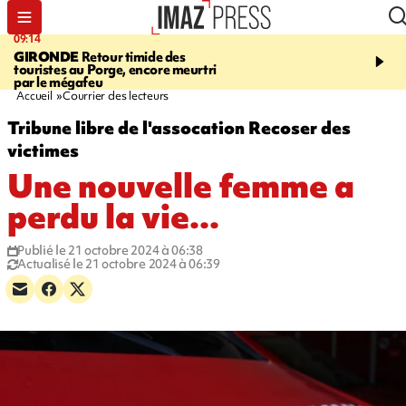
09:14
13:09
GIRONDE
Retour timide des
CONFLIT
Des échanges
touristes au Porge, encore meurtri
font cinq morts en Ukrai
par le mégafeu
Russie
Accueil
Courrier des lecteurs
Tribune libre de l'assocation Recoser des
victimes
Une nouvelle femme a
perdu la vie...
Publié le 21 octobre 2024 à 06:38
Actualisé le 21 octobre 2024 à 06:39