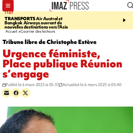
11:07
11:48
TRANSPORTS
Air Austral et
LE TAMPON
Prudence, 
Bangkok Airways ouvrent de
l'eau est dégradée à la P
nouvelles destinations vers l’Asie
cafres
Accueil
Courrier des lecteurs
Tribune libre de Christophe Estève
Urgence féministe,
Place publique Réunion
s’engage
Publié le 6 mars 2025 à 05:37
Actualisé le 6 mars 2025 à 05:40