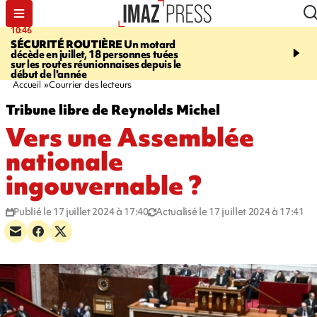
10:46
13:49
SÉCURITÉ ROUTIÈRE
Un motard
JUSTICE
Violences sexu
décède en juillet, 18 personnes tuées
mineurs - un courrier d
sur les routes réunionnaises depuis le
pointe les défaillances 
début de l'année
Accueil
Courrier des lecteurs
Tribune libre de Reynolds Michel
Vers une Assemblée
nationale
ingouvernable ?
Publié le 17 juillet 2024 à 17:40
Actualisé le 17 juillet 2024 à 17:41