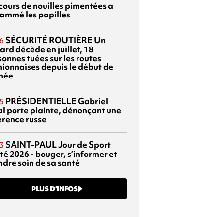
cours de nouilles pimentées a
lammé les papilles
SÉCURITÉ ROUTIÈRE
Un
6
ard décède en juillet, 18
sonnes tuées sur les routes
nionnaises depuis le début de
nnée
PRÉSIDENTIELLE
Gabriel
5
al porte plainte, dénonçant une
érence russe
SAINT-PAUL
Jour de Sport
3
té 2026 - bouger, s’informer et
ndre soin de sa santé
PLUS D’INFOS