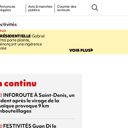
Annonces
Avis & marchés
Courrier des
légales
publics
lecteurs
ectivités
9:25
RÉSIDENTIELLE
Gabriel
ttal porte plainte,
énonçant une ingérence
usse
VOIR PLUS
 continu
INFOROUTE
À Saint-Denis, un
3
dent après le virage de la
aïque provoque 9 km
mbouteillages
FESTIVITÉS
Guan Di
le
0