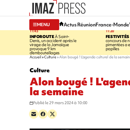
Actus Réunion
France-Monde
MENU
11:43
11:20
INFOROUTE
À Saint-
FESTIVITÉS
Denis, un accident après le
concours de no
virage de la Jamaïque
pimentées a 
provoque 9 km
papilles
d'embouteillages
Accueil
Culture
Alon bougé ! L'agenda culturel de la semain
Culture
Alon bougé ! L'agen
la semaine
Publié le 29 mars 2024 à 10:00