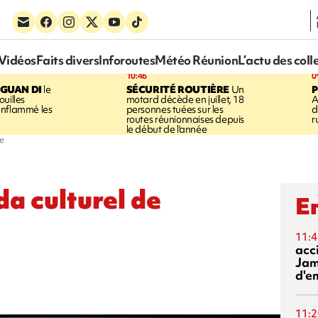
Vidéos
Faits divers
Inforoutes
Météo Réunion
L’actu des coll
10:46
0
GUAN DI
le
SÉCURITÉ ROUTIÈRE
Un
P
uilles
motard décède en juillet, 18
A
enflammé les
personnes tuées sur les
d
routes réunionnaises depuis
r
le début de l'année
e
da culturel de
En
11:4
acci
Jam
d'e
11:2