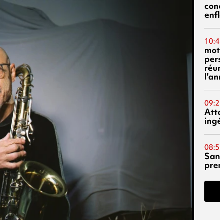
con
enf
10:4
mot
per
réu
l'a
09:2
Att
ing
08:5
San
pre