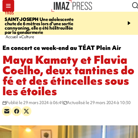
19:05
20:44
SAINT-JOSEPH
Une adolescente
À RETENIR CE SOIR
G
chute de 6 mètres lors d'une sortie
rouée de coups, cycliste,
cannyoning, elle a été hélitreuillée
personne disparue et c
par la gendarmerie
para-natation
Accueil
Culture
En concert ce week-end au TÉAT Plein Air
Maya Kamaty et Flavia
Coelho, deux tantines do
fé et des étincelles sous
les étoiles
Publié le 29 mars 2024 à 06:49
Actualisé le 29 mars 2024 à 10:30