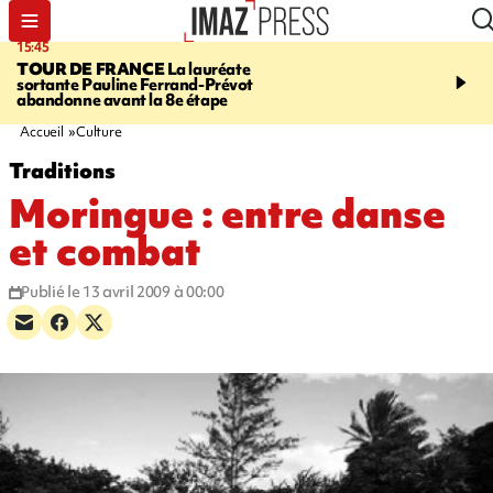
15:45
20:17
TOUR DE FRANCE
La lauréate
À RETENIR CE SOIR
Sé
sortante Pauline Ferrand-Prévot
routière, concours de nou
abandonne avant la 8e étape
du littoral fermée, courr
Darmanin et évacuation
Accueil
Culture
Traditions
Moringue : entre danse
et combat
Publié le 13 avril 2009 à 00:00