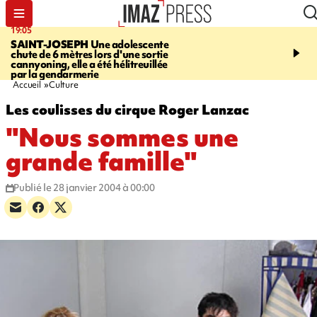
19:05
20:44
SAINT-JOSEPH
Une adolescente
À RETENIR CE SOIR
G
chute de 6 mètres lors d'une sortie
rouée de coups, cycliste,
cannyoning, elle a été hélitreuillée
personne disparue et c
par la gendarmerie
para-natation
Accueil
Culture
Les coulisses du cirque Roger Lanzac
"Nous sommes une
grande famille"
Publié le 28 janvier 2004 à 00:00