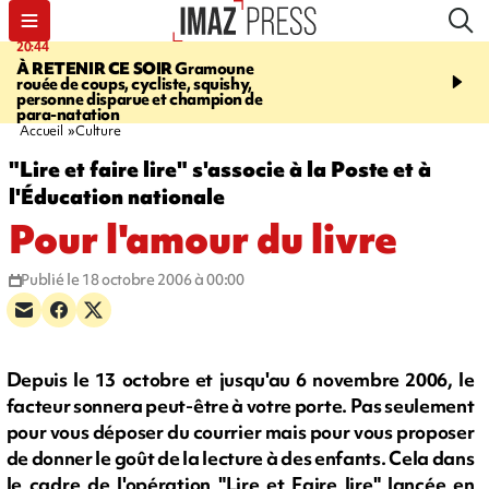
20:44
20:35
À RETENIR CE SOIR
Gramoune
USINE DE BOIS-ROU
rouée de coups, cycliste, squishy,
assure que le ralentisse
personne disparue et champion de
campagne est lié à la fai
para-natation
des cannes
Accueil
Culture
"Lire et faire lire" s'associe à la Poste et à
l'Éducation nationale
Pour l'amour du livre
Publié le 18 octobre 2006 à 00:00
Depuis le 13 octobre et jusqu'au 6 novembre 2006, le
facteur sonnera peut-être à votre porte. Pas seulement
pour vous déposer du courrier mais pour vous proposer
de donner le goût de la lecture à des enfants. Cela dans
le cadre de l'opération "Lire et Faire lire" lancée en