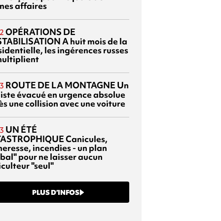
nes affaires
OPÉRATIONS DE
2
TABILISATION
A huit mois de la
identielle, les ingérences russes
ultiplient
ROUTE DE LA MONTAGNE
Un
3
liste évacué en urgence absolue
s une collision avec une voiture
UN ÉTÉ
3
TASTROPHIQUE
Canicules,
heresse, incendies - un plan
bal" pour ne laisser aucun
culteur "seul"
PLUS D’INFOS