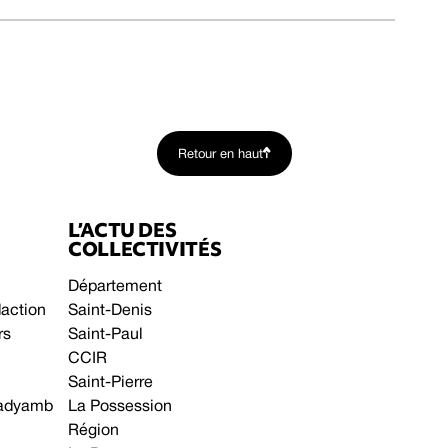
Retour en haut
L’ACTU DES
COLLECTIVITÉS
Département
daction
Saint-Denis
rs
Saint-Paul
CCIR
Saint-Pierre
 gadyamb
La Possession
Région