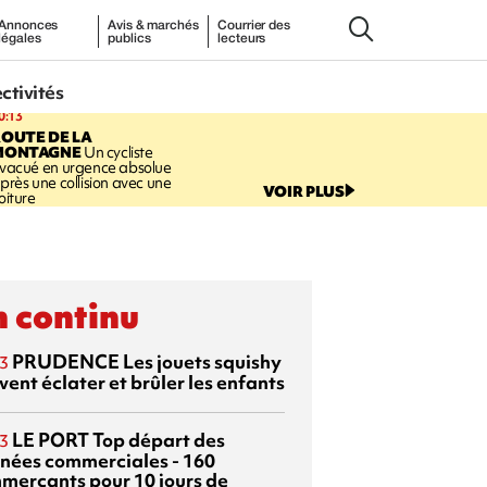
Annonces
Avis & marchés
Courrier des
légales
publics
lecteurs
ectivités
0:13
OUTE DE LA
MONTAGNE
Un cycliste
vacué en urgence absolue
près une collision avec une
VOIR PLUS
oiture
 continu
PRUDENCE
Les jouets squishy
3
ent éclater et brûler les enfants
LE PORT
Top départ des
3
rnées commerciales - 160
merçants pour 10 jours de