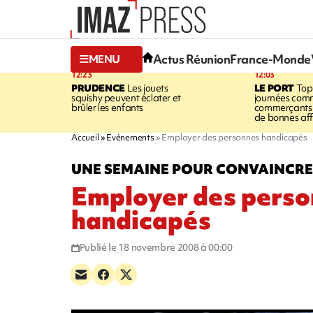
Actus Réunion
France-Monde
MENU
12:23
12:03
PRUDENCE
Les jouets
LE PORT
Top
squishy peuvent éclater et
journées comm
brûler les enfants
commerçants 
de bonnes aff
Accueil
Evénements
Employer des personnes handicapés
UNE SEMAINE POUR CONVAINCRE 
Employer des pers
handicapés
Publié le 18 novembre 2008 à 00:00