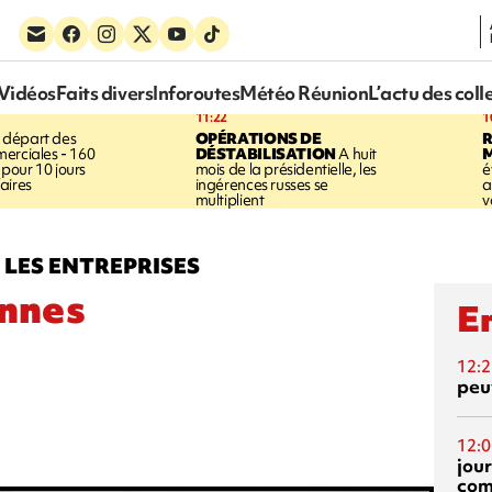
Vidéos
Faits divers
Inforoutes
Météo Réunion
L’actu des coll
11:22
1
 départ des
OPÉRATIONS DE
R
erciales - 160
DÉSTABILISATION
A huit
pour 10 jours
mois de la présidentielle, les
é
aires
ingérences russes se
a
multiplient
v
LES ENTREPRISES
onnes
En
12:2
peuv
12:0
jou
com