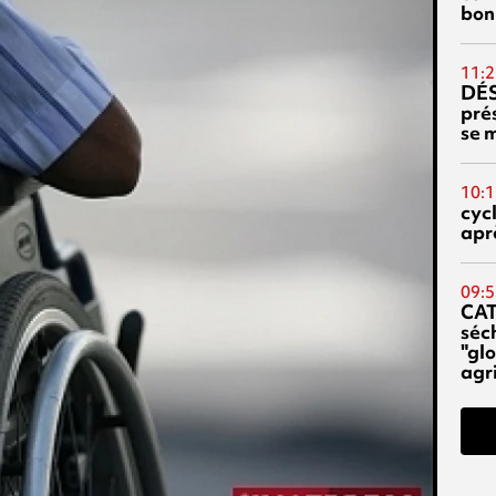
bon
11:2
DÉS
prés
se m
10:1
cyc
aprè
09:5
CA
séc
"glo
agri