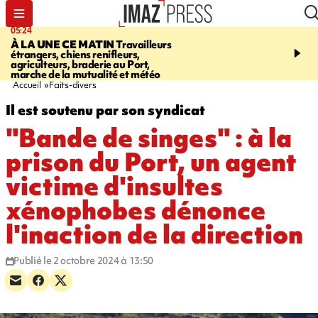
05:24
07:05
À LA UNE CE MATIN
Travailleurs
ETANG-SALÉ
Des chien
étrangers, chiens renifleurs,
mobilisés pour traquer le
agriculteurs, braderie au Port,
d'eau potable. Les vidéo
marche de la mutualité et météo
retrouver sur notre site
Accueil
Faits-divers
Il est soutenu par son syndicat
"Bande de singes" : à la
prison du Port, un agent
victime d'insultes
xénophobes dénonce
l'inaction de la direction
Publié le 2 octobre 2024 à 13:50