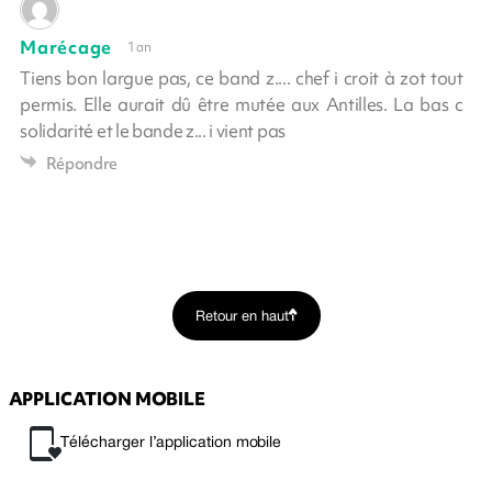
Marécage
1 an
Tiens bon largue pas, ce band z.... chef i croit à zot tout
permis. Elle aurait dû être mutée aux Antilles. La bas c
solidarité et le bande z... i vient pas
Répondre
Retour en haut
APPLICATION MOBILE
Télécharger l’application mobile