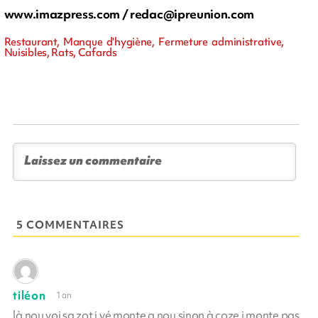
www.imazpress.com /
redac@ipreunion.com
Restaurant, Manque d'hygiène, Fermeture administrative,
Nuisibles, Rats, Cafards
5 COMMENTAIRES
tiléon
1 an
là nou voi sa zot i vé monte a nou sinon à coze i monte pas