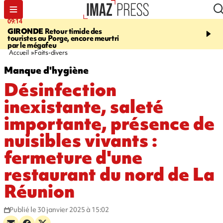
09:14
13:09
GIRONDE
Retour timide des
CONFLIT
Des échanges
touristes au Porge, encore meurtri
font cinq morts en Ukrai
par le mégafeu
Russie
Accueil
Faits-divers
Manque d'hygiène
Désinfection
inexistante, saleté
importante, présence de
nuisibles vivants :
fermeture d'une
restaurant du nord de La
Réunion
Publié le 30 janvier 2025 à 15:02