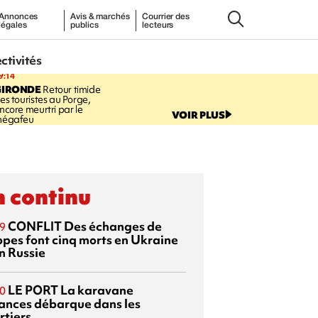
Annonces
Avis & marchés
Courrier des
légales
publics
lecteurs
ectivités
9:14
GIRONDE
Retour timide
es touristes au Porge,
ncore meurtri par le
VOIR PLUS
égafeu
 continu
CONFLIT
Des échanges de
9
ppes font cinq morts en Ukraine
n Russie
LE PORT
La karavane
0
ances débarque dans les
rtiers