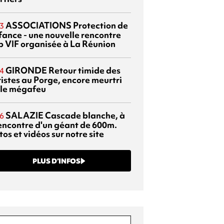
ASSOCIATIONS
Protection de
3
nfance - une nouvelle rencontre
p VIF organisée à La Réunion
GIRONDE
Retour timide des
4
ristes au Porge, encore meurtri
 le mégafeu
SALAZIE
Cascade blanche, à
6
rencontre d'un géant de 600m.
os et vidéos sur notre site
PLUS D’INFOS