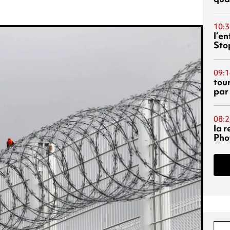
10:3
l’e
Sto
09:1
tou
par
08:2
la 
Phot