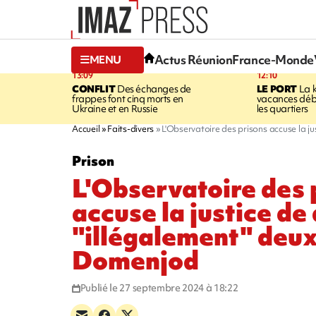
Actus Réunion
France-Monde
MENU
13:09
12:10
CONFLIT
Des échanges de
LE PORT
La 
frappes font cinq morts en
vacances dé
Ukraine et en Russie
les quartiers
Accueil
Faits-divers
L'Observatoire des prisons accuse la j
Prison
L'Observatoire des 
accuse la justice de
"illégalement" deux
Domenjod
Publié le 27 septembre 2024 à 18:22