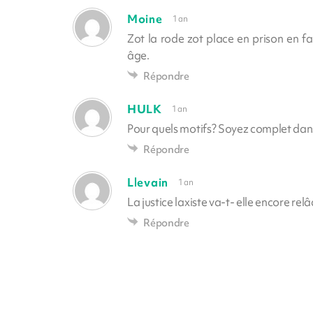
Moine
1 an
Zot la rode zot place en prison en f
âge.
Répondre
HULK
1 an
Pour quels motifs? Soyez complet dan
Répondre
Llevain
1 an
La justice laxiste va-t- elle encore rel
Répondre