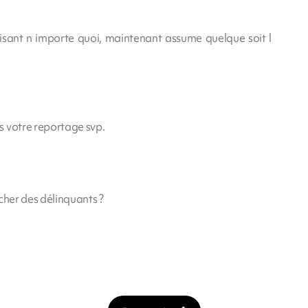
aisant n importe quoi, maintenant assume quelque soit l
s votre reportage svp.
âcher des délinquants ?