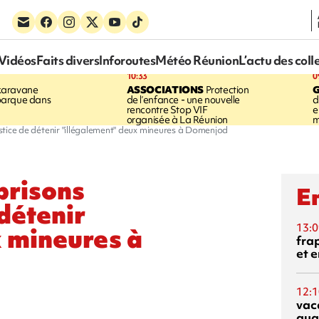
Vidéos
Faits divers
Inforoutes
Météo Réunion
L’actu des coll
10:33
0
karavane
ASSOCIATIONS
Protection
barque dans
de l’enfance - une nouvelle
d
rencontre Stop VIF
e
organisée à La Réunion
m
ustice de détenir "illégalement" deux mineures à Domenjod
prisons
En
 détenir
13:0
 mineures à
fra
et e
12:1
vac
qua