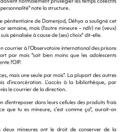
s doivent normalement privilégier les temps collectifs
personnalité" note la structure.
ntre pénitentiaire de Domenjod, Déhya a souligné cet
 par semaine, mais (l'autre mineure – ndlr) ne (veux)
 suis pénalisée à cause de (ses) choix" dit-elle.
n courrier à l’Observatoire international des prisons
t par mois "soit bien moins que les adolescents
te l'OIP.
es, mais une seule par mois". La plupart des autres
s d’incarcération. L’accès à la bibliothèque, par
rès le courrier de la direction.
on d'entreposer dans leurs cellules des produits frais
ce que tu es mineure, c’est comme ça", aurait-on
s deux mineures ont le droit de conserver de la