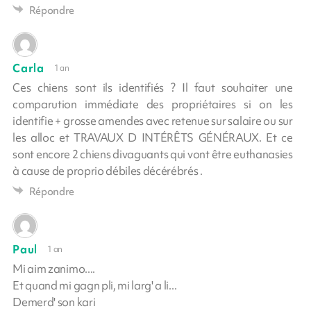
Répondre
Carla
1 an
Ces chiens sont ils identifiés ? Il faut souhaiter une
comparution immédiate des propriétaires si on les
identifie + grosse amendes avec retenue sur salaire ou sur
les alloc et TRAVAUX D INTÉRÊTS GÉNÉRAUX. Et ce
sont encore 2 chiens divaguants qui vont être euthanasies
à cause de proprio débiles décérébrés .
Répondre
Paul
1 an
Mi aim zanimo....
Et quand mi gagn pli, mi larg' a li...
Demerd' son kari