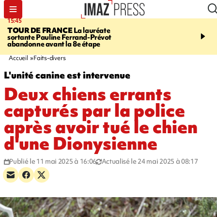
15:45
20:17
TOUR DE FRANCE
La lauréate
À RETENIR CE SOIR
Sé
sortante Pauline Ferrand-Prévot
routière, concours de nou
abandonne avant la 8e étape
du littoral fermée, courr
Darmanin et évacuation
Accueil
Faits-divers
L'unité canine est intervenue
Deux chiens errants
capturés par la police
après avoir tué le chien
d'une Dionysienne
Publié le 11 mai 2025 à 16:06
Actualisé le 24 mai 2025 à 08:17