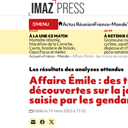
Actus Réunion
France-Monde
MENU
05:20
20:44
À LA UNE CE MATIN
À RETENIR 
Mortalité infantile,
Gramoune rou
Marathon de la Corniche,
cycliste, squi
Ceuta, braderie de l'océan,
disparue et 
Opus Pocus et météo
para-natatio
Accueil
France - Monde
Affaire Émile : des traces de sang 
Les résultats des analyses attendus
Affaire Émile : des 
découvertes sur la j
saisie par les gend
Publié le 19 mars 2025 à 13:32