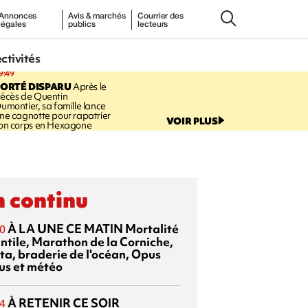
Annonces
Avis & marchés
Courrier des
légales
publics
lecteurs
ectivités
9:49
PORTÉ DISPARU
Après le
écès de Quentin
umontier, sa famille lance
ne cagnotte pour rapatrier
VOIR PLUS
on corps en Hexagone
 continu
À LA UNE CE MATIN
Mortalité
0
antile, Marathon de la Corniche,
ta, braderie de l'océan, Opus
us et météo
À RETENIR CE SOIR
4