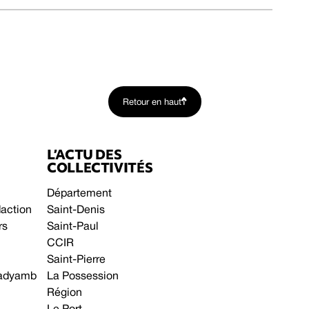
Retour en haut
L’ACTU DES
COLLECTIVITÉS
Département
daction
Saint-Denis
rs
Saint-Paul
CCIR
Saint-Pierre
 gadyamb
La Possession
Région