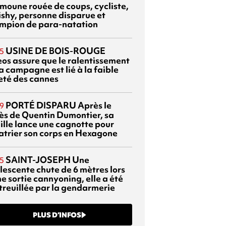
moune rouée de coups, cycliste,
ishy, personne disparue et
mpion de para-natation
USINE DE BOIS-ROUGE
5
eos assure que le ralentissement
a campagne est lié à la faible
eté des cannes
PORTÉ DISPARU
Après le
9
ès de Quentin Dumontier, sa
ille lance une cagnotte pour
atrier son corps en Hexagone
SAINT-JOSEPH
Une
5
lescente chute de 6 mètres lors
e sortie cannyoning, elle a été
itreuillée par la gendarmerie
PLUS D’INFOS