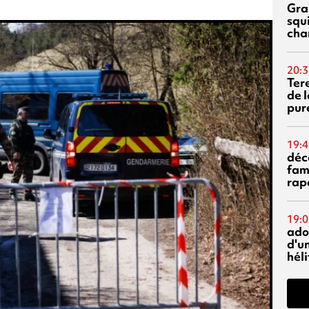
Gra
squ
cha
20:3
Ter
de l
pur
19:4
déc
fam
rap
19:0
ado
d'un
hél