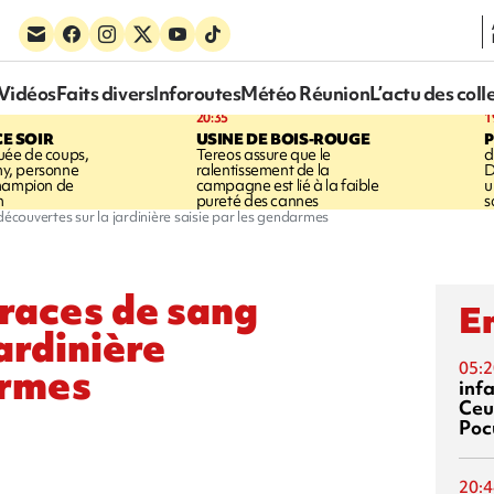
Vidéos
Faits divers
Inforoutes
Météo Réunion
L’actu des coll
20:35
1
CE SOIR
USINE DE BOIS-ROUGE
ée de coups,
Tereos assure que le
d
shy, personne
ralentissement de la
D
champion de
campagne est lié à la faible
u
n
pureté des cannes
s
découvertes sur la jardinière saisie par les gendarmes
traces de sang
En
ardinière
05:2
armes
inf
Ceu
Poc
20:4