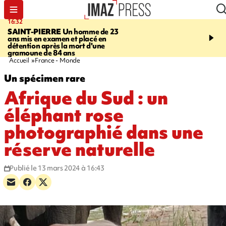
16:32
21:08
SAINT-PIERRE
Un homme de 23
MONDE
Arabie saoudit
ans mis en examen et placé en
et Turquie scellent un p
détention après la mort d'une
défense en pleine guerr
gramoune de 84 ans
Orient
Accueil
France - Monde
Un spécimen rare
Afrique du Sud : un
éléphant rose
photographié dans une
réserve naturelle
Publié le 13 mars 2024 à 16:43