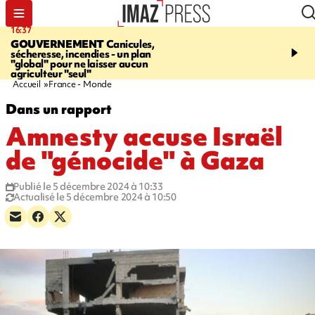
16:37
20:23
GOUVERNEMENT
Canicules,
À RETENIR CE SOIR
H
sécheresse, incendies - un plan
interpellé, coprs retrouv
"global" pour ne laisser aucun
conducteurs, fin de grèv
agriculteur "seul"
maltraités
Accueil
France - Monde
Dans un rapport
Amnesty accuse Israël
de "génocide" à Gaza
Publié le 5 décembre 2024 à 10:33
Actualisé le 5 décembre 2024 à 10:50