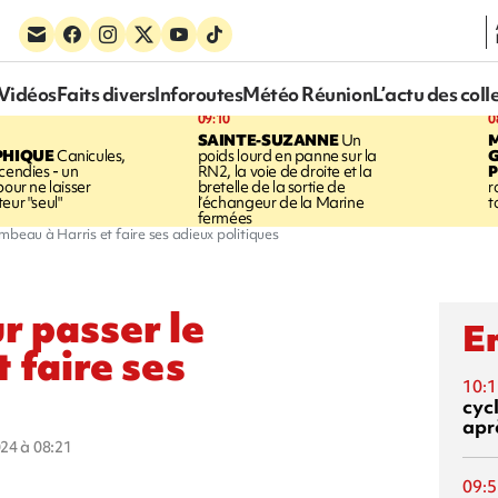
Vidéos
Faits divers
Inforoutes
Météo Réunion
L’actu des coll
09:10
0
SAINTE-SUZANNE
Un
PHIQUE
Canicules,
poids lourd en panne sur la
cendies - un
RN2, la voie de droite et la
P
pour ne laisser
bretelle de la sortie de
r
eur "seul"
l’échangeur de la Marine
t
fermées
mbeau à Harris et faire ses adieux politiques
r passer le
En
 faire ses
10:1
cyc
aprè
024 à 08:21
09:5