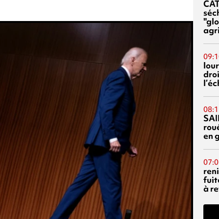
CA
séc
"glo
agri
09:1
lour
droi
l’é
08:1
SAI
rou
en 
07:0
reni
fuit
à re