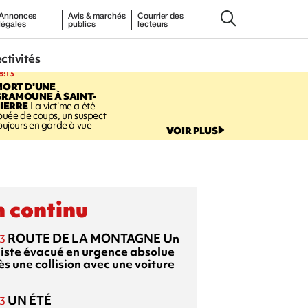
Annonces
Avis & marchés
Courrier des
légales
publics
lecteurs
ectivités
8:13
MORT D'UNE
GRAMOUNE À SAINT-
IERRE
La victime a été
ouée de coups, un suspect
oujours en garde à vue
VOIR PLUS
 continu
ROUTE DE LA MONTAGNE
Un
3
liste évacué en urgence absolue
s une collision avec une voiture
UN ÉTÉ
3