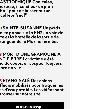
TASTROPHIQUE
Canicules,
heresse, incendies - un plan
bal" pour ne laisser aucun
culteur "seul"
SAINTE-SUZANNE
Un poids
0
d en panne sur la RN2, la voie de
te et la bretelle de la sortie de
changeur de la Marine fermées
MORT D'UNE GRAMOUNE À
3
NT-PIERRE
La victime a été
ée de coups, un suspect toujours
garde à vue
ETANG-SALÉ
Des chiens
5
fleurs mobilisés pour traquer les
es d'eau potable. Les vidéos sont
trouver sur notre site
PLUS D’INFOS