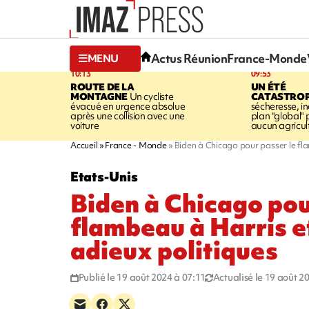
Actus Réunion
France-Monde
MENU
10:13
09:53
ROUTE DE LA
UN ÉTÉ
MONTAGNE
Un cycliste
CATASTRO
évacué en urgence absolue
sécheresse, in
après une collision avec une
plan "global" 
voiture
aucun agricult
Accueil
France - Monde
Biden à Chicago pour passer le fla
Etats-Unis
Biden à Chicago pou
flambeau à Harris et
adieux politiques
Publié le 19 août 2024 à 07:11
Actualisé le 19 août 2