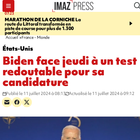
07:23
08:37
MARATHON DE LA CORNICHE
La
SAINT-DENIS
Lancemen
route du Littoral transformée en
braderie de l'océan pour
piste de course pour plus de 1.300
pouvoir d'achat des fami
participants
soutenir les commerçan
Accueil
France - Monde
États-Unis
Biden face jeudi à un test
redoutable pour sa
candidature
Publié le 11 juillet 2024 à 08:13
Actualisé le 11 juillet 2024 à 09:12