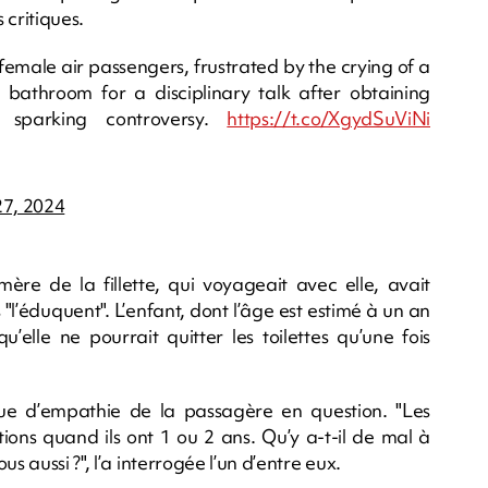
critiques.
female air passengers, frustrated by the crying of a
s bathroom for a disciplinary talk after obtaining
, sparking controversy.
https://t.co/XgydSuViNi
27, 2024
re de la fillette, qui voyageait avec elle, avait
’éduquent". L’enfant, dont l’âge est estimé à un an
’elle ne pourrait quitter les toilettes qu’une fois
ue d’empathie de la passagère en question. "Les
ions quand ils ont 1 ou 2 ans. Qu’y a-t-il de mal à
s aussi ?", l’a interrogée l’un d’entre eux.