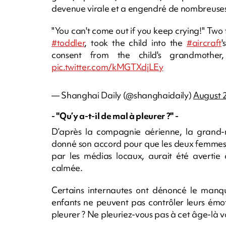
devenue virale et a engendré de nombreuses 
"You can't come out if you keep crying!" Two 
#toddler
, took the child into the
#aircraft
'
consent from the child's grandmother
pic.twitter.com/kMGTXdjLEy
— Shanghai Daily (@shanghaidaily)
August 
- "Qu’y a-t-il de mal à pleurer ?" -
D’après la compagnie aérienne, la grand-mè
donné son accord pour que les deux femmes "l
par les médias locaux, aurait été avertie qu
calmée.
Certains internautes ont dénoncé le manq
enfants ne peuvent pas contrôler leurs émot
pleurer ? Ne pleuriez-vous pas à cet âge-là vou