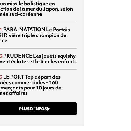
 un missile balistique en
ection de la mer du Japon, selon
rmée sud-coréenne
PARA-NATATION
Le Portois
1
l Rivière triple champion de
nce
PRUDENCE
Les jouets squishy
3
ent éclater et brûler les enfants
LE PORT
Top départ des
3
rnées commerciales - 160
merçants pour 10 jours de
nes affaires
PLUS D’INFOS