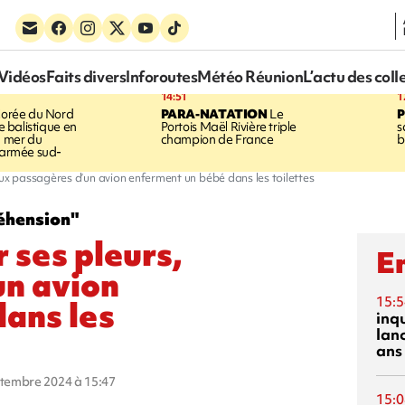
Vidéos
Faits divers
Inforoutes
Météo Réunion
L’actu des coll
14:51
1
orée du Nord
PARA-NATATION
Le
le balistique en
Portois Maël Rivière triple
s
a mer du
champion de France
b
l'armée sud-
eux passagères d’un avion enferment un bébé dans les toilettes
éhension"
 ses pleurs,
En
un avion
15:5
ans les
inq
lanc
ans
eptembre 2024 à 15:47
15:0