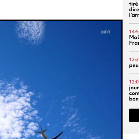
tiré
dir
l'a
14:5
Maë
Fra
12:2
peuv
12:0
jou
com
bon