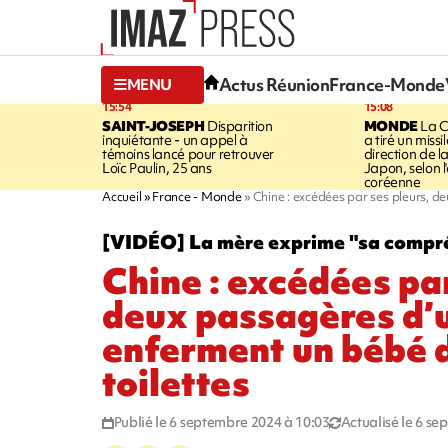
Actus Réunion
France-Monde
MENU
15:54
15:08
SAINT-JOSEPH
Disparition
MONDE
La C
inquiétante - un appel à
a tiré un missi
témoins lancé pour retrouver
direction de l
Loïc Paulin, 25 ans
Japon, selon 
coréenne
Accueil
France - Monde
Chine : excédées par ses pleurs, d
[VIDÉO] La mère exprime "sa compr
Chine : excédées par
deux passagères d’
enferment un bébé d
toilettes
Publié le 6 septembre 2024 à 10:03
Actualisé le 6 s