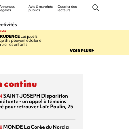
Annonces
Avis & marchés
Courrier des
légales
publics
lecteurs
ectivités
2:23
PRUDENCE
Les jouets
quishy peuvent éclater et
rûler les enfants
VOIR PLUS
 continu
SAINT-JOSEPH
Disparition
4
uiétante - un appel à témoins
é pour retrouver Loïc Paulin, 25
MONDE
La Corée du Nord a
8