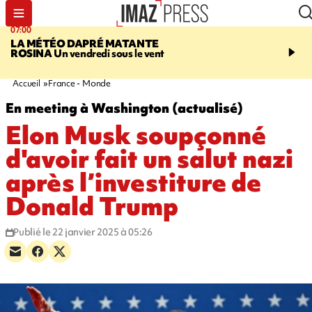
07:00
07:58
LA MÉTÉO DAPRÉ MATANTE
SAINT-DENIS
La réouv
ROSINA
Un vendredi sous le vent
téléphérique Papang fi
annulée à cause d'un p
technique
Accueil
France - Monde
En meeting à Washington (actualisé)
Elon Musk soupçonné
d'avoir fait un salut nazi
après l’investiture de
Donald Trump
Publié le 22 janvier 2025 à 05:26