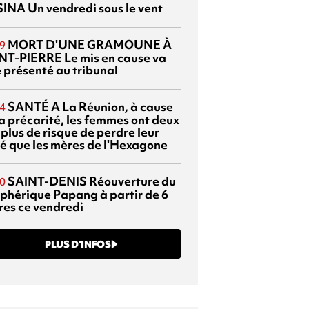
SINA
Un vendredi sous le vent
MORT D'UNE GRAMOUNE À
9
NT-PIERRE
Le mis en cause va
e présenté au tribunal
SANTÉ
A La Réunion, à cause
4
la précarité, les femmes ont deux
 plus de risque de perdre leur
é que les mères de l'Hexagone
SAINT-DENIS
Réouverture du
0
éphérique Papang à partir de 6
res ce vendredi
PLUS D’INFOS