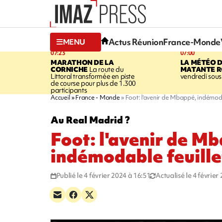
Actus Réunion
France-Monde
MENU
07:23
07:00
MARATHON DE LA
LA MÉTÉO 
CORNICHE
La route du
MATANTE R
Littoral transformée en piste
vendredi sous 
de course pour plus de 1.300
participants
Accueil
France - Monde
Foot: l'avenir de Mbappé, indémod
Au Real Madrid ?
Foot: l'avenir de M
indémodable feuill
Publié le 4 février 2024 à 16:51
Actualisé le 4 février