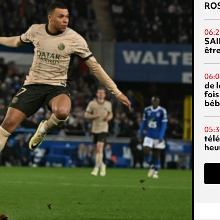
RO
06:2
SAI
êtr
06:0
de 
fois
béb
05:3
tél
heu