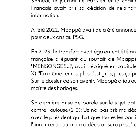
Samedi, le journal Le Parisien et la chaîn
Français avait pris sa décision de rejoind
information.
A l'été 2022, Mbappé avait déjà été annoncé
pour deux ans au PSG.
En 2023, le transfert avait également été 
française alléguant du souhait de Mbappé
"MENSONGES...", avait répliqué en capitales 
X). "En même temps, plus c'est gros, plus ça pa
Sur le dossier de son avenir, Mbappé a toujours
maître des horloges.
Sa dernière prise de parole sur le sujet da
contre Toulouse (2-0): "Je n'ai pas pris ma déc
avec le président qui fait que toutes les part
l'annoncerai, quand ma décision sera prise", a