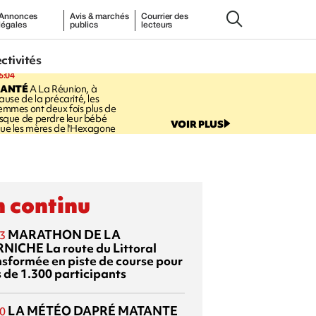
Annonces
Avis & marchés
Courrier des
légales
publics
lecteurs
ectivités
6:04
SANTÉ
A La Réunion, à
ause de la précarité, les
emmes ont deux fois plus de
isque de perdre leur bébé
VOIR PLUS
ue les mères de l'Hexagone
 continu
MARATHON DE LA
3
RNICHE
La route du Littoral
nsformée en piste de course pour
s de 1.300 participants
LA MÉTÉO DAPRÉ MATANTE
0