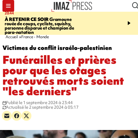
20:44
06:04
À RETENIR CE SOIR
Gramoune
SANTÉ
A La Réunion, à
rouée de coups, cycliste, squishy,
précarité, les femmes on
personne disparue et champion de
plus de risque de perdre
para-natation
que les mères de l'Hexa
Accueil
France - Monde
Victimes du conflit israélo-palestinien
Funérailles et prières
pour que les otages
retrouvés morts soient
"les derniers"
Publié le 1 septembre 2024 à 23:44
Actualisé le 2 septembre 2024 à 05:17