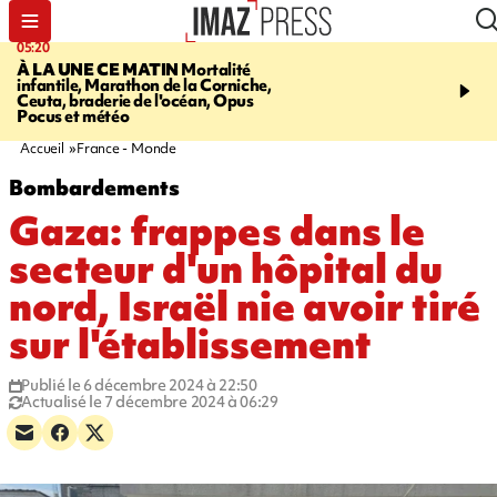
05:20
06:29
À LA UNE CE MATIN
Mortalité
MORT D'UNE GRAMO
infantile, Marathon de la Corniche,
SAINT-PIERRE
Le mis 
Ceuta, braderie de l'océan, Opus
présenté à un juge ce ma
Pocus et météo
son placement en déten
provisoire
Accueil
France - Monde
Bombardements
Gaza: frappes dans le
secteur d'un hôpital du
nord, Israël nie avoir tiré
sur l'établissement
Publié le 6 décembre 2024 à 22:50
Actualisé le 7 décembre 2024 à 06:29