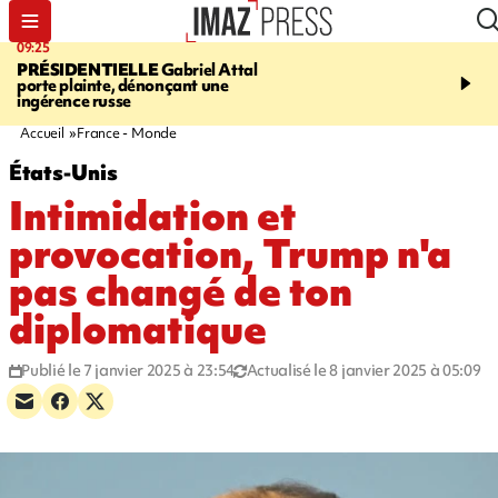
09:25
11:43
PRÉSIDENTIELLE
Gabriel Attal
INFOROUTE
À Saint-D
porte plainte, dénonçant une
accident après le virage 
ingérence russe
Jamaïque provoque 9 
d'embouteillages
Accueil
France - Monde
États-Unis
Intimidation et
provocation, Trump n'a
pas changé de ton
diplomatique
Publié le 7 janvier 2025 à 23:54
Actualisé le 8 janvier 2025 à 05:09