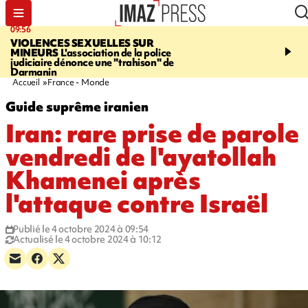
09:56
12:19
VIOLENCES SEXUELLES SUR
SAINT-DENIS
Un hom
MINEURS
L'association de la police
grièvement blessé à cou
judiciaire dénonce une "trahison" de
bouteille dans une baga
Darmanin
Accueil
France - Monde
Guide suprême iranien
Iran: rare prise de parole
vendredi de l'ayatollah
Khamenei après
l'attaque contre Israël
Publié le 4 octobre 2024 à 09:54
Actualisé le 4 octobre 2024 à 10:12