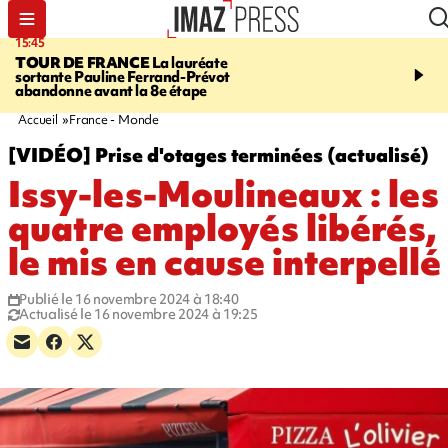
15:45
20:17
TOUR DE FRANCE
La lauréate
À RETENIR CE SOIR
Sé
sortante Pauline Ferrand-Prévot
routière, concours de nou
abandonne avant la 8e étape
du littoral fermée, courr
Darmanin et évacuation
Accueil
France - Monde
[VIDÉO] Prise d'otages terminées (actualisé)
Issy-les-Moulineaux : les
quatre employés libérés,
le mis en cause interpellé
Publié le 16 novembre 2024 à 18:40
Actualisé le 16 novembre 2024 à 19:25