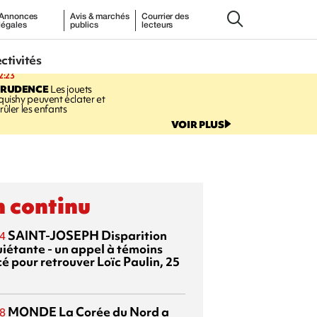
Annonces
Avis & marchés
Courrier des
légales
publics
lecteurs
ectivités
2:23
PRUDENCE
Les jouets
quishy peuvent éclater et
rûler les enfants
VOIR PLUS
 continu
SAINT-JOSEPH
Disparition
4
uiétante - un appel à témoins
é pour retrouver Loïc Paulin, 25
MONDE
La Corée du Nord a
8