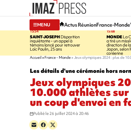
Actus Réunion
France-Monde
MENU
15:54
15:08
SAINT-JOSEPH
Disparition
MONDE
La C
inquiétante - un appel à
a tiré un missi
témoins lancé pour retrouver
direction de l
Loïc Paulin, 25 ans
Japon, selon 
coréenne
Accueil
France - Monde
Jeux olympiques 2024 : plus de 10.0
Les détails d'une cérémonie hors nor
Jeux olympiques 202
10.000 athlètes sur
un coup d'envoi en 
Publié le 26 juillet 2024 à 20:46