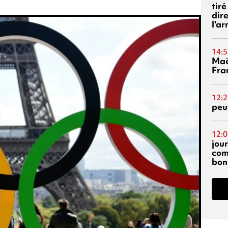
tiré
dir
l'a
14:5
Maë
Fra
12:2
peuv
12:0
jou
com
bon