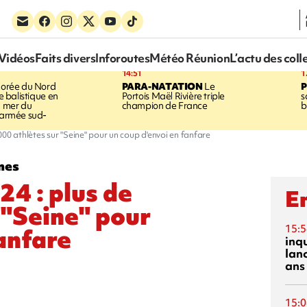
Vidéos
Faits divers
Inforoutes
Météo Réunion
L’actu des coll
14:51
1
orée du Nord
PARA-NATATION
Le
le balistique en
Portois Maël Rivière triple
s
a mer du
champion de France
b
l'armée sud-
00 athlètes sur "Seine" pour un coup d'envoi en fanfare
mes
4 : plus de
En
 "Seine" pour
15:5
fanfare
inq
lanc
ans
15:0