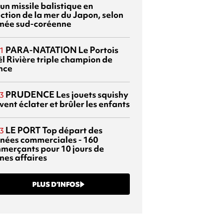
 un missile balistique en
ection de la mer du Japon, selon
rmée sud-coréenne
PARA-NATATION
Le Portois
1
l Rivière triple champion de
nce
PRUDENCE
Les jouets squishy
3
ent éclater et brûler les enfants
LE PORT
Top départ des
3
rnées commerciales - 160
merçants pour 10 jours de
nes affaires
PLUS D’INFOS