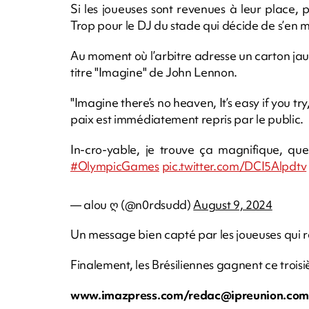
Si les joueuses sont revenues à leur place, p
Trop pour le DJ du stade qui décide de s’en m
Au moment où l’arbitre adresse un carton jaun
titre "Imagine" de John Lennon.
"Imagine there’s no heaven, It’s easy if you tr
paix est immédiatement repris par le public.
In-cro-yable, je trouve ça magnifique, q
#OlympicGames
pic.twitter.com/DCI5Alpdtv
— alou ღ (@n0rdsudd)
August 9, 2024
Un message bien capté par les joueuses qui re
Finalement, les Brésiliennes gagnent ce troisiè
www.imazpress.com/
redac@ipreunion.co