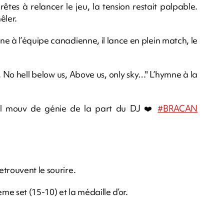
rêtes à relancer le jeu, la tension restait palpable.
êler.
e à l’équipe canadienne, il lance en plein match, le
y, No hell below us, Above us, only sky…" L’hymne à la
uel mouv de génie de la part du DJ ❤️
#BRACAN
trouvent le sourire.
me set (15-10) et la médaille d’or.
m