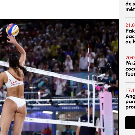
de s
mét
21:0
Pak
pac
au 
20:0
l'A
coc
foo
17:1
Ang
pan
pro