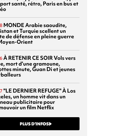
port santé, rétro, Paris en bus et
éo
MONDE
Arabie saoudite,
8
istan et Turquie scellent un
te de défense en pleine guerre
Moyen-Orient
À RETENIR CE SOIR
Vols vers
6
sie, mort d'une gramoune,
ottes minute, Guan Di et jeunes
tballeurs
"LE DERNIER REFUGE"
À Los
7
eles, un homme vit dans un
neau publicitaire pour
mouvoir un film Netflix
PLUS D’INFOS