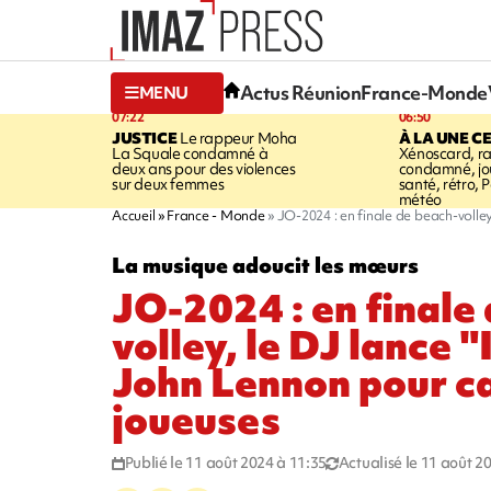
Actus Réunion
France-Monde
MENU
07:22
06:50
JUSTICE
Le rappeur Moha
À LA UNE C
La Squale condamné à
Xénoscard, r
deux ans pour des violences
condamné, jou
sur deux femmes
santé, rétro, P
météo
Accueil
France - Monde
JO-2024 : en finale de beach-volle
La musique adoucit les mœurs
JO-2024 : en finale
volley, le DJ lance 
John Lennon pour c
joueuses
Publié le 11 août 2024 à 11:35
Actualisé le 11 août 2