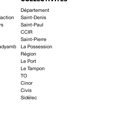
Département
daction
Saint-Denis
rs
Saint-Paul
CCIR
Saint-Pierre
 gadyamb
La Possession
Région
Le Port
Le Tampon
TO
Cinor
Civis
Sidélec
Annonces légales
Avis & Marchés publics