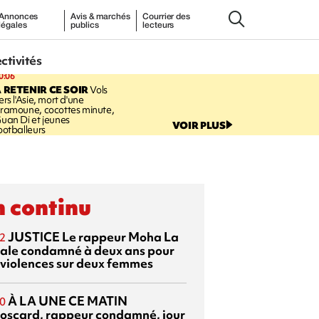
Annonces
Avis & marchés
Courrier des
légales
publics
lecteurs
ectivités
0:06
 RETENIR CE SOIR
Vols
ers l'Asie, mort d'une
ramoune, cocottes minute,
uan Di et jeunes
VOIR PLUS
ootballeurs
 continu
JUSTICE
Le rappeur Moha La
2
ale condamné à deux ans pour
 violences sur deux femmes
À LA UNE CE MATIN
0
oscard, rappeur condamné, jour