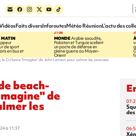
Vidéos
Faits divers
Inforoutes
Météo Réunion
L’actu des coll
21:08
2
E MATIN
MONDE
Arabie saoudite,
À
appeur
Pakistan et Turquie scellent
v
r de sport
un pacte de défense en
g
aris en bus et
pleine guerre au Moyen-
G
Orient
f
y, le DJ lance "Imagine" de John Lennon pour calmer les joueuses
 de beach-
En
"Imagine" de
07:2
almer les
Squ
des
024 à 11:37
06:5
Xén