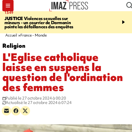
13:49
17:59
JUSTICE
Violences sexuelles sur
INFOROUTE
Marathon 
mineurs - un courrier de Darmanin
Corniche - la route du L
pointe les défaillances des enquêtes
ce dimanche matin dans 
Nord-Ouest
Accueil
France - Monde
Religion
L'Eglise catholique
laisse en suspens la
question de l'ordination
des femmes
Publié le 27 octobre 2024 à 00:20
Actualisé le 27 octobre 2024 à 07:24