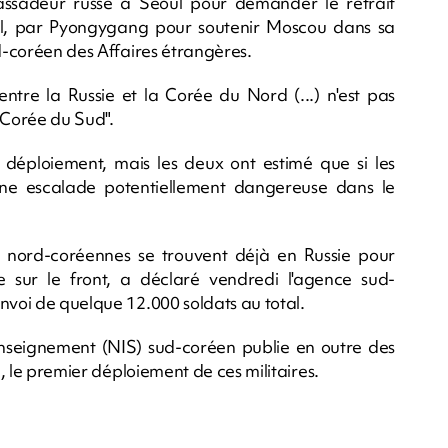
ssadeur russe à Séoul pour demander le retrait
ul, par Pyongygang pour soutenir Moscou dans sa
ud-coréen des Affaires étrangères.
ntre la Russie et la Corée du Nord (...) n'est pas
a Corée du Sud".
le déploiement, mais les deux ont estimé que si les
d'une escalade potentiellement dangereuse dans le
s nord-coréennes se trouvent déjà en Russie pour
e sur le front, a déclaré vendredi l'agence sud-
nvoi de quelque 12.000 soldats au total.
enseignement (NIS) sud-coréen publie en outre des
i, le premier déploiement de ces militaires.