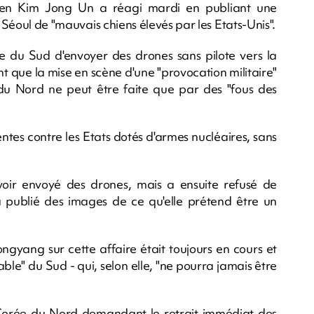
éen Kim Jong Un a réagi mardi en publiant une
t Séoul de "mauvais chiens élevés par les Etats-Unis".
du Sud d'envoyer des drones sans pilote vers la
 que la mise en scène d'une "provocation militaire"
u Nord ne peut être faite que par des "fous des
ntes contre les Etats dotés d'armes nucléaires, sans
voir envoyé des drones, mais a ensuite refusé de
ublié des images de ce qu'elle prétend être un
gyang sur cette affaire était toujours en cours et
ble" du Sud - qui, selon elle, "ne pourra jamais être
orée du Nord demandant le retrait immédiat des