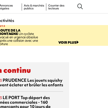
Annonces
Avis & marchés
Courrier des
légales
publics
lecteurs
ectivités
0:13
OUTE DE LA
MONTAGNE
Un cycliste
vacué en urgence absolue
près une collision avec une
VOIR PLUS
oiture
 continu
PRUDENCE
Les jouets squishy
3
ent éclater et brûler les enfants
LE PORT
Top départ des
3
rnées commerciales - 160
merçants pour 10 jours de