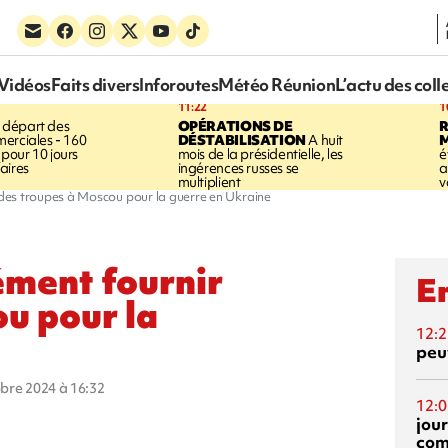
Vidéos
Faits divers
Inforoutes
Météo Réunion
L’actu des coll
11:22
1
 départ des
OPÉRATIONS DE
R
erciales - 160
DÉSTABILISATION
A huit
pour 10 jours
mois de la présidentielle, les
é
aires
ingérences russes se
a
multiplient
v
des troupes à Moscou pour la guerre en Ukraine
ément fournir
En
u pour la
12:2
peuv
obre 2024 à 16:32
12:0
jou
com