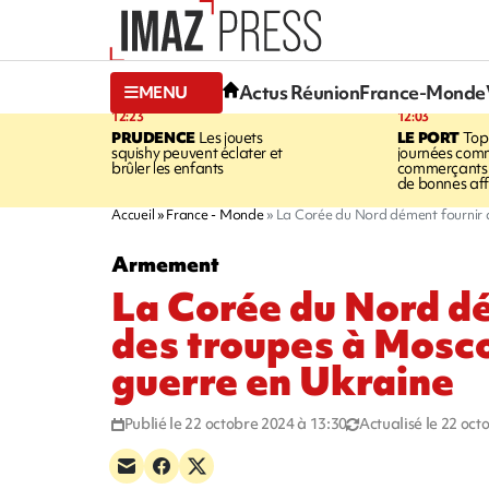
Actus Réunion
France-Monde
MENU
12:23
12:03
PRUDENCE
Les jouets
LE PORT
Top
squishy peuvent éclater et
journées comm
brûler les enfants
commerçants 
de bonnes aff
Accueil
France - Monde
La Corée du Nord dément fournir 
Armement
La Corée du Nord d
des troupes à Mosco
guerre en Ukraine
Publié le 22 octobre 2024 à 13:30
Actualisé le 22 oct