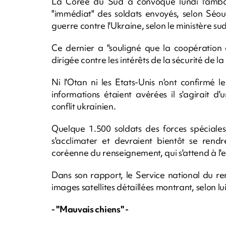
La Corée du Sud a convoqué lundi l'amba
"immédiat" des soldats envoyés, selon Séo
guerre contre l'Ukraine, selon le ministère s
Ce dernier a "souligné que la coopération e
dirigée contre les intérêts de la sécurité de l
Ni l'Otan ni les Etats-Unis n'ont confirmé 
informations étaient avérées il s'agirait 
conflit ukrainien.
Quelque 1.500 soldats des forces spéciale
s'acclimater et devraient bientôt se rendr
coréenne du renseignement, qui s'attend à l'e
Dans son rapport, le Service national du r
images satellites détaillées montrant, selon lu
- "Mauvais chiens" -