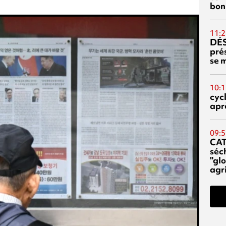
bon
11:2
DÉS
prés
se m
10:1
cyc
aprè
09:5
CA
séc
"glo
agri