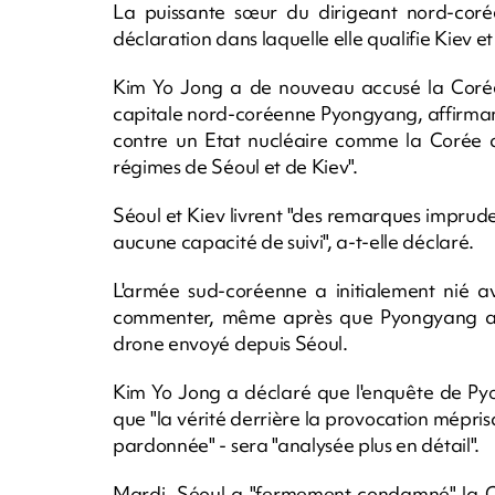
La puissante sœur du dirigeant nord-cor
déclaration dans laquelle elle qualifie Kiev e
Kim Yo Jong a de nouveau accusé la Corée 
capitale nord-coréenne Pyongyang, affirmant
contre un Etat nucléaire comme la Corée d
régimes de Séoul et de Kiev".
Séoul et Kiev livrent "des remarques imprude
aucune capacité de suivi", a-t-elle déclaré.
L'armée sud-coréenne a initialement nié a
commenter, même après que Pyongyang a p
drone envoyé depuis Séoul.
Kim Yo Jong a déclaré que l'enquête de Pyon
que "la vérité derrière la provocation méprisa
pardonnée" - sera "analysée plus en détail".
Mardi, Séoul a "fermement condamné" la C