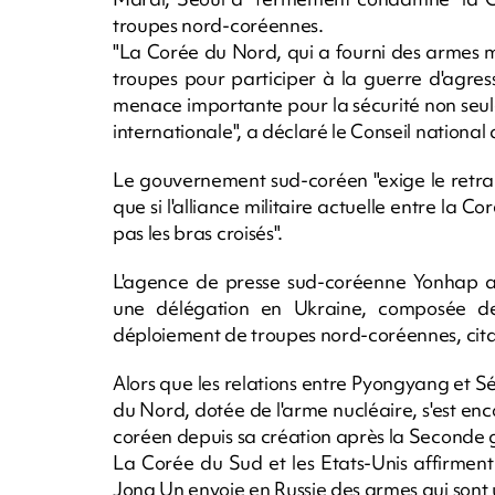
troupes nord-coréennes.
"La Corée du Nord, qui a fourni des armes mi
troupes pour participer à la guerre d'agress
menace importante pour la sécurité non seu
internationale", a déclaré le Conseil national 
Le gouvernement sud-coréen "exige le retra
que si l'alliance militaire actuelle entre la Co
pas les bras croisés".
L'agence de presse sud-coréenne Yonhap a
une délégation en Ukraine, composée de m
déploiement de troupes nord-coréennes, cit
Alors que les relations entre Pyongyang et S
du Nord, dotée de l'arme nucléaire, s'est en
coréen depuis sa création après la Seconde 
La Corée du Sud et les Etats-Unis affirmen
Jong Un envoie en Russie des armes qui sont u