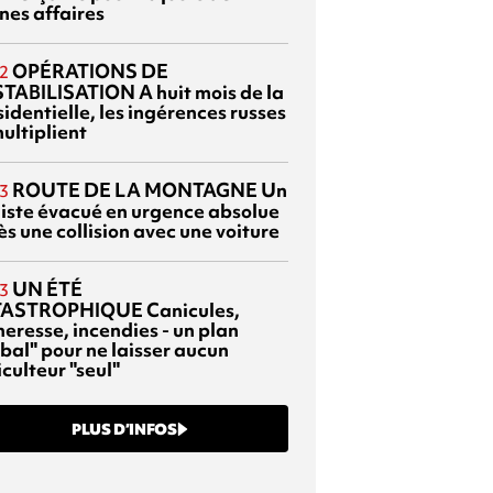
nes affaires
OPÉRATIONS DE
2
TABILISATION
A huit mois de la
identielle, les ingérences russes
ultiplient
ROUTE DE LA MONTAGNE
Un
3
liste évacué en urgence absolue
s une collision avec une voiture
UN ÉTÉ
3
TASTROPHIQUE
Canicules,
heresse, incendies - un plan
bal" pour ne laisser aucun
culteur "seul"
PLUS D’INFOS